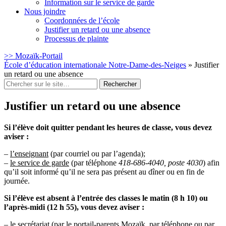
Information sur le service de garde
Nous joindre
Coordonnées de l’école
Justifier un retard ou une absence
Processus de plainte
>> Mozaïk-Portail
École d’éducation internationale Notre-Dame-des-Neiges
» Justifier
un retard ou une absence
Rechercher
:
Justifier un retard ou une absence
Si l’élève doit quitter pendant les heures de classe, vous devez
aviser :
–
l’enseignant
(par courriel ou par l’agenda);
–
le service de garde
(par téléphone
418-686-4040, poste 4030
) afin
qu’il soit informé qu’il ne sera pas présent au dîner ou en fin de
journée.
Si l’élève est absent à l’entrée des classes le matin (8 h 10) ou
l’après-midi (12 h 55), vous devez aviser :
–
le secrétariat
(par le portail-parents Mozaïk, par téléphone ou par