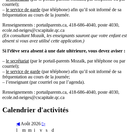
courriel);
–
le service de garde
(par téléphone) afin qu’il soit informé de sa
fréquentation au cours de la journée.
Renseignements : portailparents.ca, 418-686-4040, poste 4030,
ecole.nd-neiges@cscapitale.qc.ca
(En consultant Mozaïk, les enseignants sauront que votre enfant est
absent si vous avez utilisé cette application.)
Si l’élève sera absent à une date ultérieure, vous devez aviser :
–
le secrétariat
(par le portail-parents Mozaïk, par téléphone ou par
courriel);
–
le service de garde
(par téléphone) afin qu’il soit informé de sa
fréquentation au cours de la journée;
– l’enseignant (par courriel ou par l’agenda).
Renseignements : portailparents.ca, 418-686-4040, poste 4030,
ecole.nd-neiges@cscapitale.qc.ca
Calendrier d'activités
◀
Août 2026
▷
l
m
m
j
v
s
d