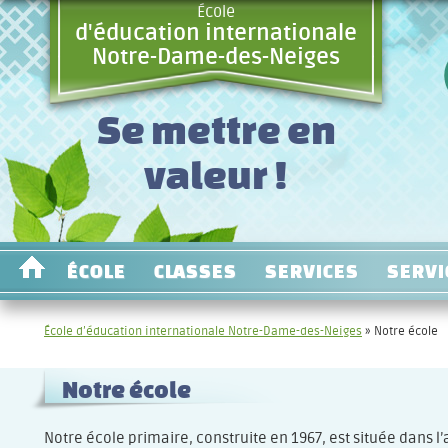
École
d'éducation internationale
Notre-Dame-des-Neiges
Se mettre en
valeur !
ÉCOLE
CLASSES
SERVICES
SERVI
École d’éducation internationale Notre-Dame-des-Neiges
» Notre école
Notre école
Notre école primaire, construite en 1967, est située dans 